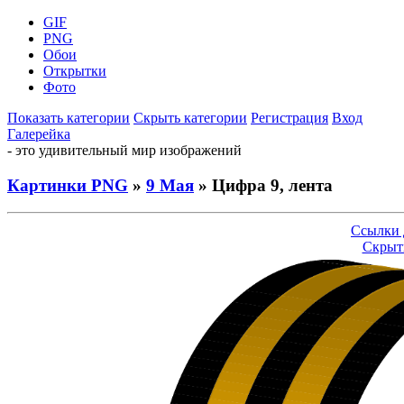
GIF
PNG
Обои
Открытки
Фото
Показать категории
Скрыть категории
Регистрация
Вход
Галерейка
- это удивительный мир изображений
Картинки PNG
»
9 Мая
» Цифра 9, лента
Ссылки 
Скрыт