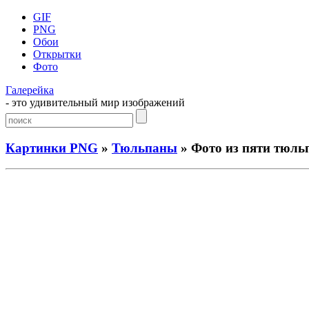
GIF
PNG
Обои
Открытки
Фото
Галерейка
- это удивительный мир изображений
Картинки PNG
»
Тюльпаны
» Фото из пяти тюль