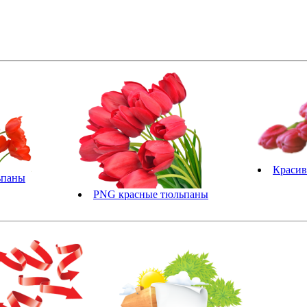
Красив
ьпаны
PNG красные тюльпаны