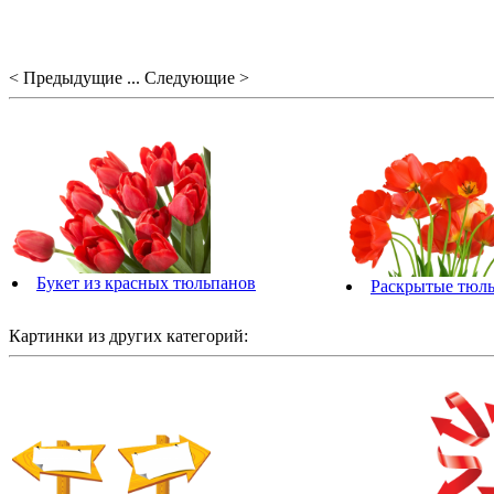
< Предыдущие ... Следующие >
Букет из красных тюльпанов
Раскрытые тюл
Картинки из других категорий: