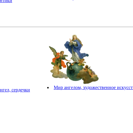
антики
Мир ангелом, художественное искусст
нгел, сердечки