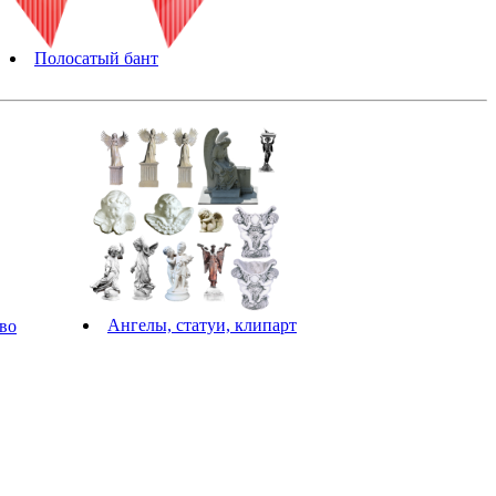
Полосатый бант
Ангелы, статуи, клипарт
во