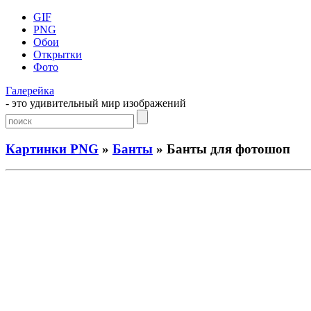
GIF
PNG
Обои
Открытки
Фото
Галерейка
- это удивительный мир изображений
Картинки PNG
»
Банты
» Банты для фотошоп