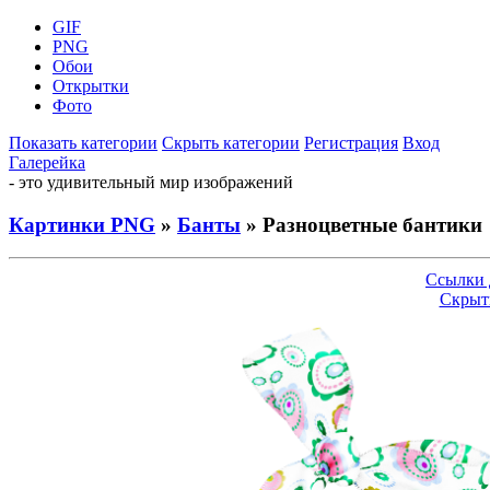
GIF
PNG
Обои
Открытки
Фото
Показать категории
Скрыть категории
Регистрация
Вход
Галерейка
- это удивительный мир изображений
Картинки PNG
»
Банты
» Разноцветные бантики
Ссылки 
Скрыт