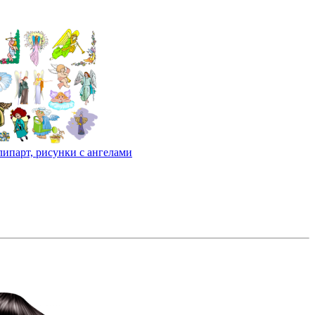
липарт, рисунки с ангелами