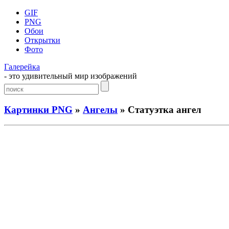
GIF
PNG
Обои
Открытки
Фото
Галерейка
- это удивительный мир изображений
Картинки PNG
»
Ангелы
» Статуэтка ангел