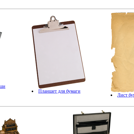
аши
Планшет для бумаги
Лист бу