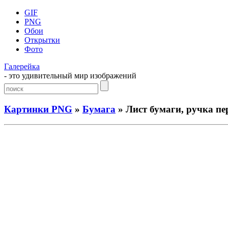
GIF
PNG
Обои
Открытки
Фото
Галерейка
- это удивительный мир изображений
Картинки PNG
»
Бумага
» Лист бумаги, ручка пе