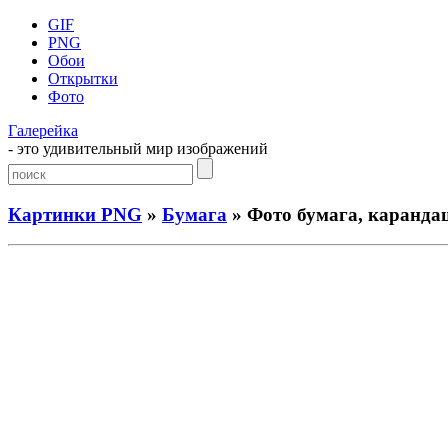
GIF
PNG
Обои
Открытки
Фото
Галерейка
- это удивительный мир изображений
Картинки PNG
»
Бумага
» Фото бумага, каранда