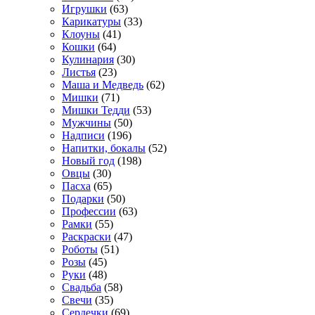
Игрушки
(63)
Карикатуры
(33)
Клоуны
(41)
Кошки
(64)
Кулинария
(30)
Листья
(23)
Маша и Медведь
(62)
Мишки
(71)
Мишки Тедди
(53)
Мужчины
(50)
Надписи
(196)
Напитки, бокалы
(52)
Новый год
(198)
Овцы
(30)
Пасха
(65)
Подарки
(50)
Профессии
(63)
Рамки
(55)
Раскраски
(47)
Роботы
(51)
Розы
(45)
Руки
(48)
Свадьба
(58)
Свечи
(35)
Сердечки
(69)