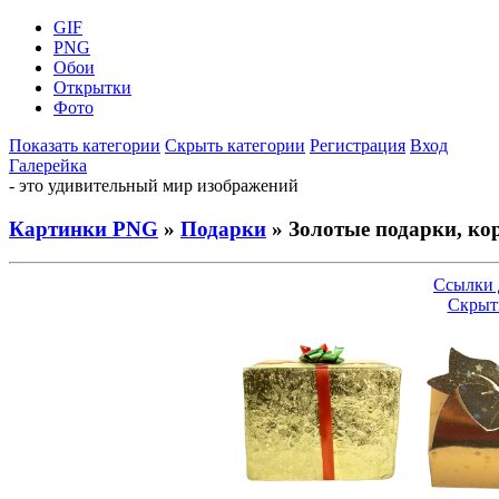
GIF
PNG
Обои
Открытки
Фото
Показать категории
Скрыть категории
Регистрация
Вход
Галерейка
- это удивительный мир изображений
Картинки PNG
»
Подарки
» Золотые подарки, ко
Ссылки 
Скрыт