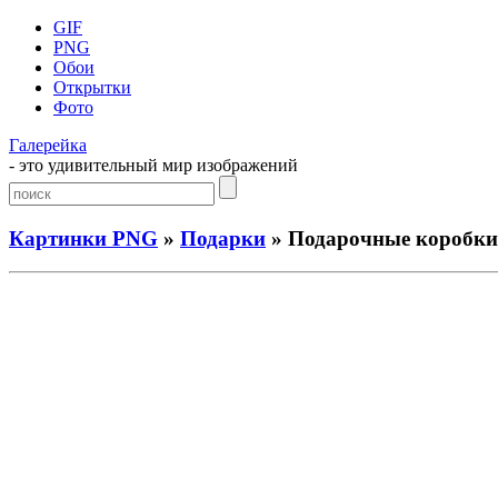
GIF
PNG
Обои
Открытки
Фото
Галерейка
- это удивительный мир изображений
Картинки PNG
»
Подарки
» Подарочные коробки