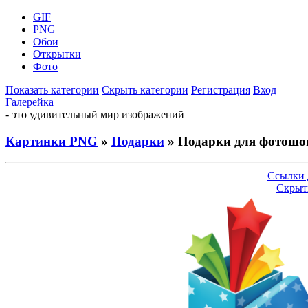
GIF
PNG
Обои
Открытки
Фото
Показать категории
Скрыть категории
Регистрация
Вход
Галерейка
- это удивительный мир изображений
Картинки PNG
»
Подарки
» Подарки для фотошо
Ссылки 
Скрыт