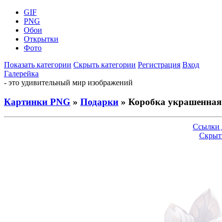
GIF
PNG
Обои
Открытки
Фото
Показать категории
Скрыть категории
Регистрация
Вход
Галерейка
- это удивительный мир изображений
Картинки PNG
»
Подарки
» Коробка украшенная
Ссылки 
Скрыт