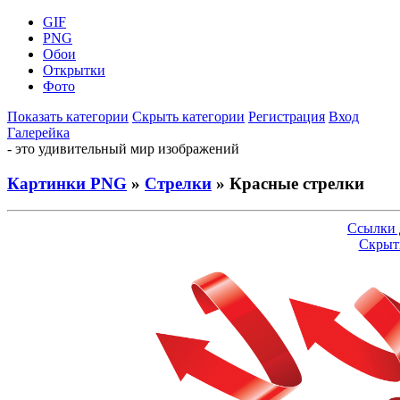
GIF
PNG
Обои
Открытки
Фото
Показать категории
Скрыть категории
Регистрация
Вход
Галерейка
- это удивительный мир изображений
Картинки PNG
»
Стрелки
» Красные стрелки
Ссылки 
Скрыт