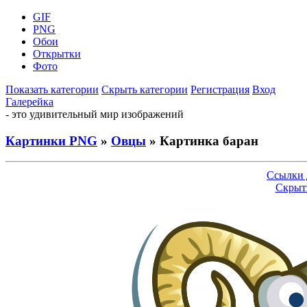
GIF
PNG
Обои
Открытки
Фото
Показать категории
Скрыть категории
Регистрация
Вход
Галерейка
- это удивительный мир изображений
Картинки PNG
»
Овцы
» Картинка баран
Ссылки 
Скрыт