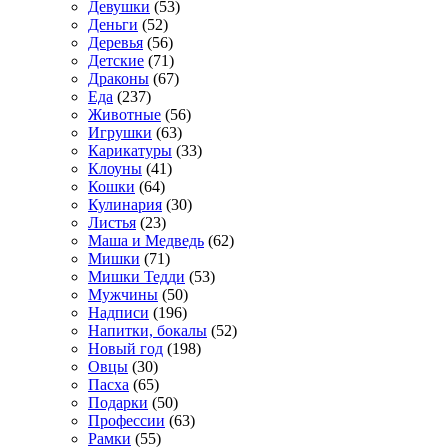
Девушки
(53)
Деньги
(52)
Деревья
(56)
Детские
(71)
Драконы
(67)
Еда
(237)
Животные
(56)
Игрушки
(63)
Карикатуры
(33)
Клоуны
(41)
Кошки
(64)
Кулинария
(30)
Листья
(23)
Маша и Медведь
(62)
Мишки
(71)
Мишки Тедди
(53)
Мужчины
(50)
Надписи
(196)
Напитки, бокалы
(52)
Новый год
(198)
Овцы
(30)
Пасха
(65)
Подарки
(50)
Профессии
(63)
Рамки
(55)