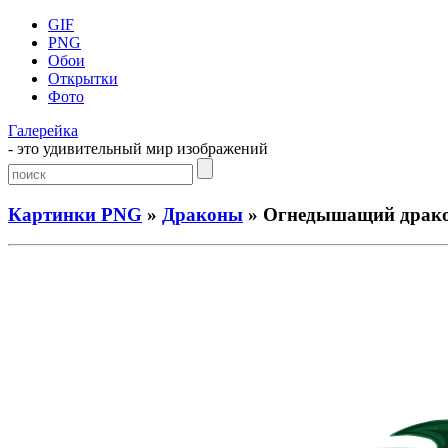
GIF
PNG
Обои
Открытки
Фото
Галерейка
- это удивительный мир изображений
Картинки PNG
»
Драконы
» Огнедышащий драк