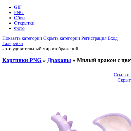
GIF
PNG
Обои
Открытки
Фото
Показать категории
Скрыть категории
Регистрация
Вход
Галерейка
- это удивительный мир изображений
Картинки PNG
»
Драконы
» Милый дракон с цве
Ссылки 
Скрыт