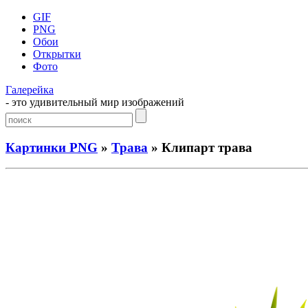
GIF
PNG
Обои
Открытки
Фото
Галерейка
- это удивительный мир изображений
Картинки PNG
»
Трава
» Клипарт трава