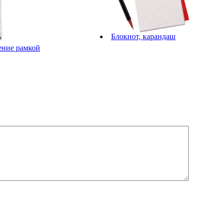
Блокнот, карандаш
ение рамкой