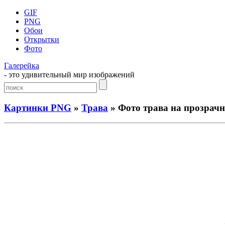
GIF
PNG
Обои
Открытки
Фото
Галерейка
- это удивительный мир изображений
Картинки PNG
»
Трава
» Фото трава на прозрач