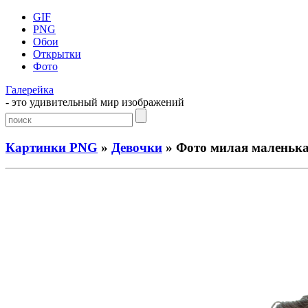
GIF
PNG
Обои
Открытки
Фото
Галерейка
- это удивительный мир изображений
Картинки PNG
»
Девочки
» Фото милая маленька