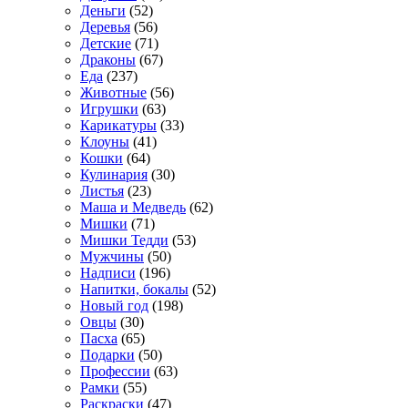
Деньги
(52)
Деревья
(56)
Детские
(71)
Драконы
(67)
Еда
(237)
Животные
(56)
Игрушки
(63)
Карикатуры
(33)
Клоуны
(41)
Кошки
(64)
Кулинария
(30)
Листья
(23)
Маша и Медведь
(62)
Мишки
(71)
Мишки Тедди
(53)
Мужчины
(50)
Надписи
(196)
Напитки, бокалы
(52)
Новый год
(198)
Овцы
(30)
Пасха
(65)
Подарки
(50)
Профессии
(63)
Рамки
(55)
Раскраски
(47)