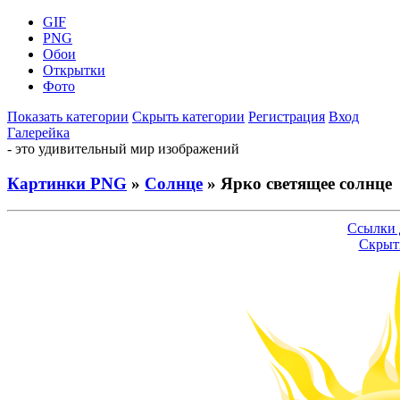
GIF
PNG
Обои
Открытки
Фото
Показать категории
Скрыть категории
Регистрация
Вход
Галерейка
- это удивительный мир изображений
Картинки PNG
»
Солнце
» Ярко светящее солнце
Ссылки 
Скрыт