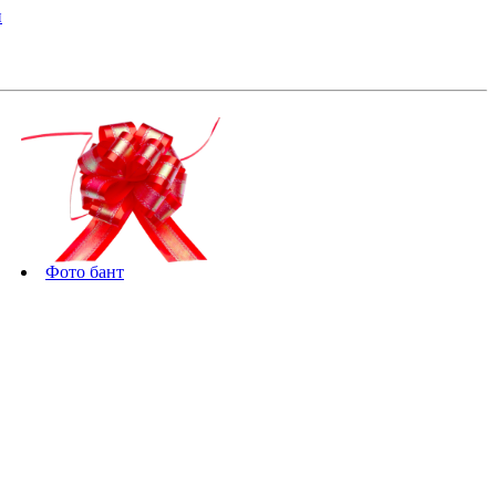
и
Фото бант