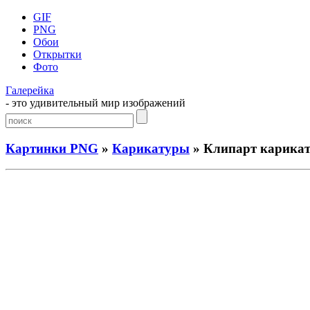
GIF
PNG
Обои
Открытки
Фото
Галерейка
- это удивительный мир изображений
Картинки PNG
»
Карикатуры
» Клипарт карикат