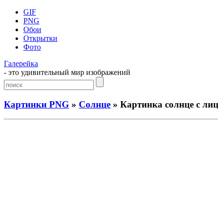
GIF
PNG
Обои
Открытки
Фото
Галерейка
- это удивительный мир изображений
Картинки PNG
»
Солнце
» Картинка солнце с ли