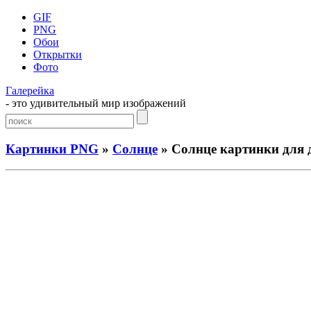
GIF
PNG
Обои
Открытки
Фото
Галерейка
- это удивительный мир изображений
Картинки PNG
»
Солнце
» Солнце картинки для 