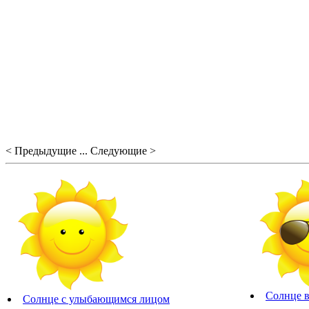
< Предыдущие ... Следующие >
Солнце в
Солнце с улыбающимся лицом