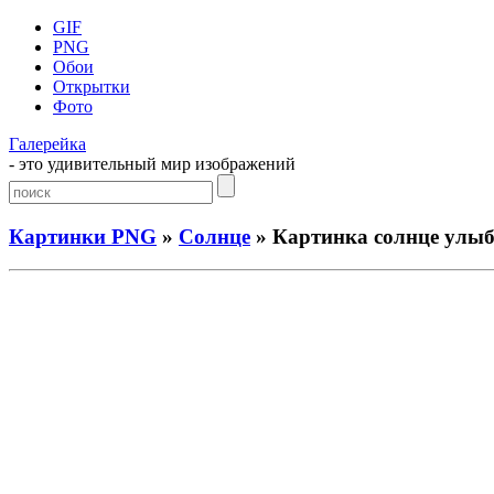
GIF
PNG
Обои
Открытки
Фото
Галерейка
- это удивительный мир изображений
Картинки PNG
»
Солнце
» Картинка солнце улыб