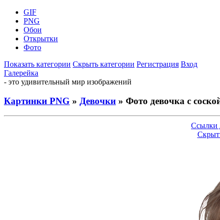
GIF
PNG
Обои
Открытки
Фото
Показать категории
Скрыть категории
Регистрация
Вход
Галерейка
- это удивительный мир изображений
Картинки PNG
»
Девочки
» Фото девочка с соско
Ссылки 
Скрыт