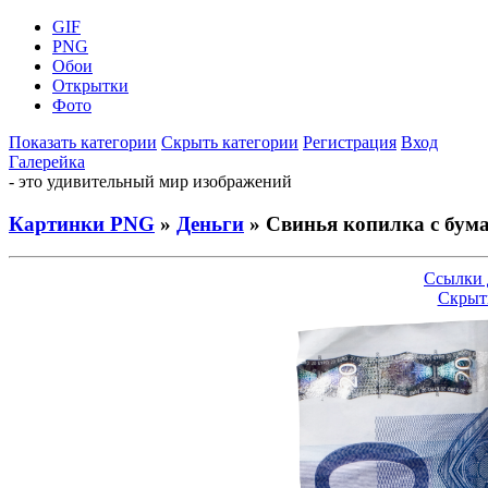
GIF
PNG
Обои
Открытки
Фото
Показать категории
Скрыть категории
Регистрация
Вход
Галерейка
- это удивительный мир изображений
Картинки PNG
»
Деньги
» Свинья копилка с бу
Ссылки 
Скрыт