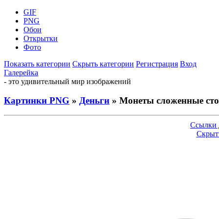
GIF
PNG
Обои
Открытки
Фото
Показать категории
Скрыть категории
Регистрация
Вход
Галерейка
- это удивительный мир изображений
Картинки PNG
»
Деньги
» Монеты сложенные ст
Ссылки 
Скрыт