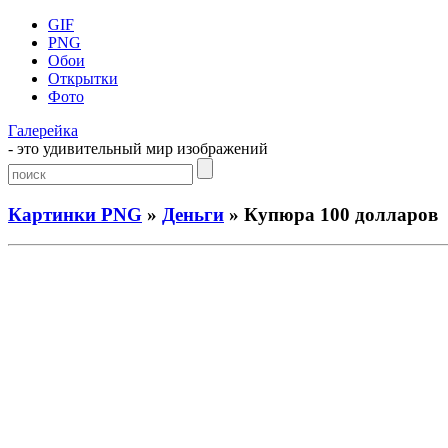
GIF
PNG
Обои
Открытки
Фото
Галерейка
- это удивительный мир изображений
Картинки PNG
»
Деньги
» Купюра 100 долларов