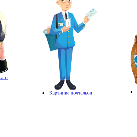
тант
Картинка почтальон