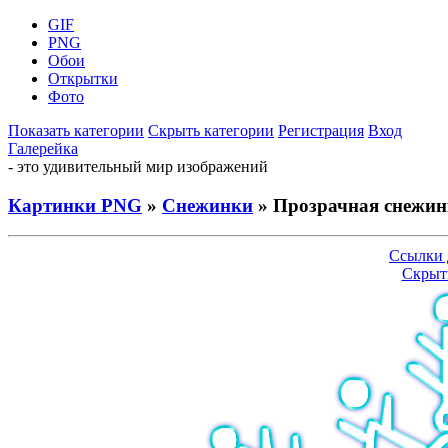
GIF
PNG
Обои
Открытки
Фото
Показать категории
Скрыть категории
Регистрация
Вход
Галерейка
- это удивительный мир изображений
Картинки PNG
»
Снежинки
» Прозрачная снежин
Ссылки 
Скрыт