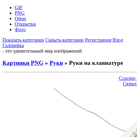
GIF
PNG
Обои
Открытки
Фото
Показать категории
Скрыть категории
Регистрация
Вход
Галерейка
- это удивительный мир изображений
Картинки PNG
»
Руки
» Руки на клавиатуре
Ссылки 
Скрыт