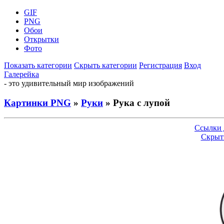
GIF
PNG
Обои
Открытки
Фото
Показать категории
Скрыть категории
Регистрация
Вход
Галерейка
- это удивительный мир изображений
Картинки PNG
»
Руки
» Рука с лупой
Ссылки 
Скрыт