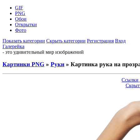
GIF
PNG
Обои
Открытки
Фото
Показать категории
Скрыть категории
Регистрация
Вход
Галерейка
- это удивительный мир изображений
Картинки PNG
»
Руки
» Картинка рука на прозр
Ссылки 
Скрыт