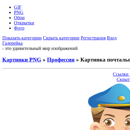
GIF
PNG
Обои
Открытки
Фото
Показать категории
Скрыть категории
Регистрация
Вход
Галерейка
- это удивительный мир изображений
Картинки PNG
»
Профессии
» Картинка почталь
Ссылки 
Скрыт