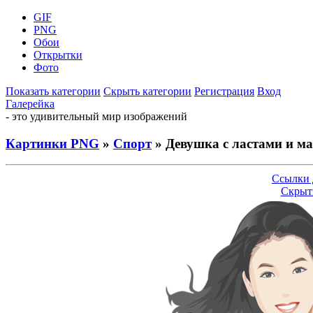
GIF
PNG
Обои
Открытки
Фото
Показать категории
Скрыть категории
Регистрация
Вход
Галерейка
- это удивительный мир изображений
Картинки PNG
»
Спорт
» Девушка с ластами и м
Ссылки 
Скрыт