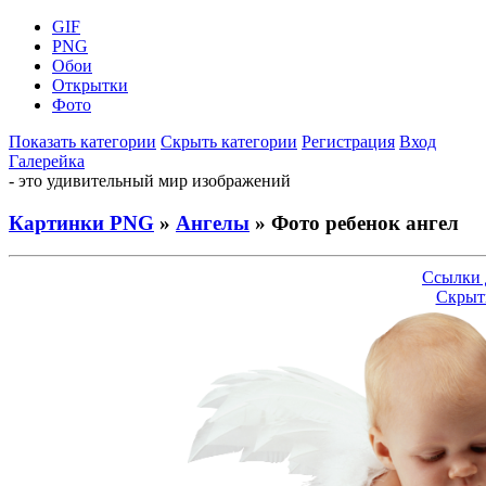
GIF
PNG
Обои
Открытки
Фото
Показать категории
Скрыть категории
Регистрация
Вход
Галерейка
- это удивительный мир изображений
Картинки PNG
»
Ангелы
» Фото ребенок ангел
Ссылки 
Скрыт