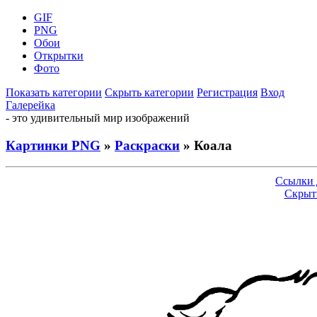
GIF
PNG
Обои
Открытки
Фото
Показать категории
Скрыть категории
Регистрация
Вход
Галерейка
- это удивительный мир изображений
Картинки PNG
»
Раскраски
» Коала
Ссылки 
Скрыт