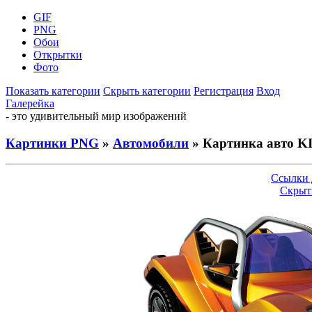
GIF
PNG
Обои
Открытки
Фото
Показать категории
Скрыть категории
Регистрация
Вход
Галерейка
- это удивительный мир изображений
Картинки PNG
»
Автомобили
» Картинка авто K
Ссылки 
Скрыт