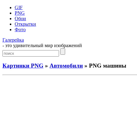
GIF
PNG
Обои
Открытки
Фото
Галерейка
- это удивительный мир изображений
Картинки PNG
»
Автомобили
» PNG машины