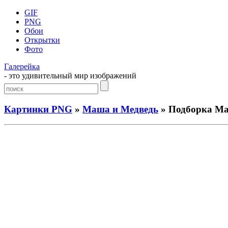
GIF
PNG
Обои
Открытки
Фото
Галерейка
- это удивительный мир изображений
Картинки PNG
»
Маша и Медведь
» Подборка Ма