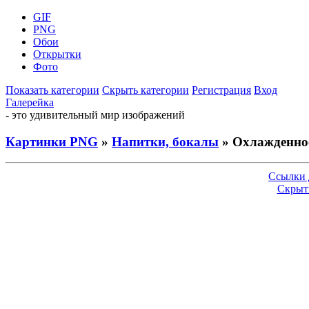
GIF
PNG
Обои
Открытки
Фото
Показать категории
Скрыть категории
Регистрация
Вход
Галерейка
- это удивительный мир изображений
Картинки PNG
»
Напитки, бокалы
» Охлажденно
Ссылки 
Скрыт