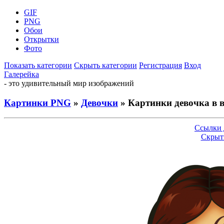
GIF
PNG
Обои
Открытки
Фото
Показать категории
Скрыть категории
Регистрация
Вход
Галерейка
- это удивительный мир изображений
Картинки PNG
»
Девочки
» Картинки девочка в 
Ссылки 
Скрыт