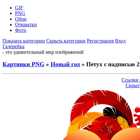
GIF
PNG
Обои
Открытки
Фото
Показать категории
Скрыть категории
Регистрация
Вход
Галерейка
- это удивительный мир изображений
Картинки PNG
»
Новый год
» Петух с надписью 
Ссылки 
Скрыт